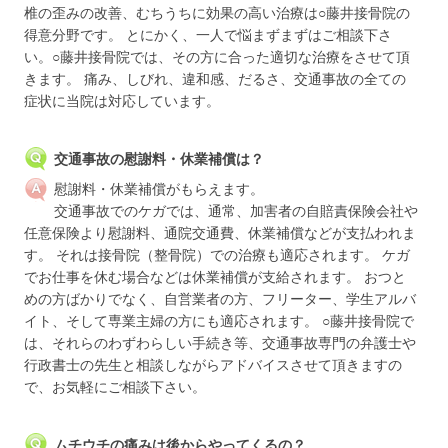
椎の歪みの改善、むちうちに効果の高い治療は○藤井接骨院の
得意分野です。 とにかく、一人で悩まずまずはご相談下さ
い。○藤井接骨院では、その方に合った適切な治療をさせて頂
きます。 痛み、しびれ、違和感、だるさ、交通事故の全ての
症状に当院は対応しています。
交通事故の慰謝料・休業補償は？
慰謝料・休業補償がもらえます。
交通事故でのケガでは、通常、加害者の自賠責保険会社や
任意保険より慰謝料、通院交通費、休業補償などが支払われま
す。 それは接骨院（整骨院）での治療も適応されます。 ケガ
でお仕事を休む場合などは休業補償が支給されます。 おつと
めの方ばかりでなく、自営業者の方、フリーター、学生アルバ
イト、そして専業主婦の方にも適応されます。 ○藤井接骨院で
は、それらのわずわらしい手続き等、交通事故専門の弁護士や
行政書士の先生と相談しながらアドバイスさせて頂きますの
で、お気軽にご相談下さい。
ムチウチの痛みは後からやってくるの？