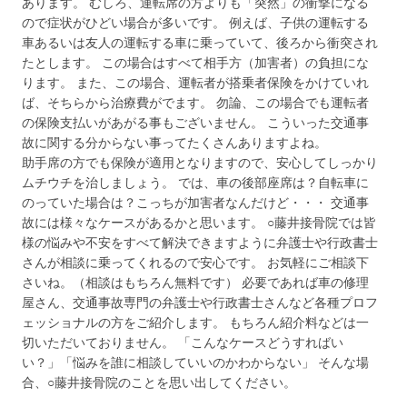
あります。 むしろ、運転席の方よりも「突然」の衝撃になる
ので症状がひどい場合が多いです。 例えば、子供の運転する
車あるいは友人の運転する車に乗っていて、後ろから衝突され
たとします。 この場合はすべて相手方（加害者）の負担にな
ります。 また、この場合、運転者が搭乗者保険をかけていれ
ば、そちらから治療費がでます。 勿論、この場合でも運転者
の保険支払いがあがる事もございません。 こういった交通事
故に関する分からない事ってたくさんありますよね。
助手席の方でも保険が適用となりますので、安心してしっかり
ムチウチを治しましょう。 では、車の後部座席は？自転車に
のっていた場合は？こっちが加害者なんだけど・・・ 交通事
故には様々なケースがあるかと思います。 ○藤井接骨院では皆
様の悩みや不安をすべて解決できますように弁護士や行政書士
さんが相談に乗ってくれるので安心です。 お気軽にご相談下
さいね。（相談はもちろん無料です） 必要であれば車の修理
屋さん、交通事故専門の弁護士や行政書士さんなど各種プロフ
ェッショナルの方をご紹介します。 もちろん紹介料などは一
切いただいておりません。 「こんなケースどうすればい
い？」「悩みを誰に相談していいのかわからない」 そんな場
合、○藤井接骨院のことを思い出してください。