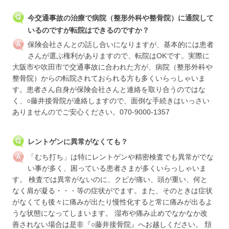
今交通事故の治療で病院（整形外科や整骨院）に通院して
いるのですが転院はできるのですか？
保険会社さんとの話し合いになりますが、基本的には患者
さんが選ぶ権利がありますので、転院はOKです。実際に
大阪市や吹田市で交通事故に合われた方が、病院（整形外科や
整骨院）からの転院されておられる方も多くいらっしゃいま
す。患者さん自身が保険会社さんと連絡を取り合うのではな
く、○藤井接骨院が連絡しますので、面倒な手続きはいっさい
ありませんのでご安心ください。070-9000-1357
レントゲンに異常がなくても？
「むち打ち」は特にレントゲンや精密検査でも異常がでな
い事が多く、困っている患者さまが多くいらっしゃいま
す。 検査では異常がないのに、クビが痛い、頭が重い、何と
なく肩が凝る・・・等の症状がでます。また、そのときは症状
がなくても後々に痛みが出たり慢性化すると常に痛みが出るよ
うな状態になってしまいます。 湿布や痛み止めでなかなか改
善されない場合は是非『○藤井接骨院』へお越しください。 頚