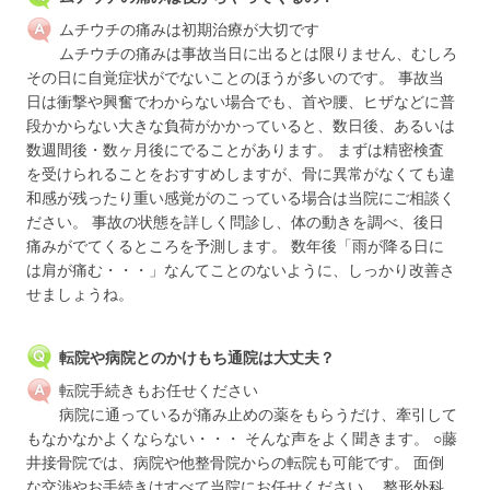
ムチウチの痛みは初期治療が大切です
ムチウチの痛みは事故当日に出るとは限りません、むしろ
その日に自覚症状がでないことのほうが多いのです。 事故当
日は衝撃や興奮でわからない場合でも、首や腰、ヒザなどに普
段かからない大きな負荷がかかっていると、数日後、あるいは
数週間後・数ヶ月後にでることがあります。 まずは精密検査
を受けられることをおすすめしますが、骨に異常がなくても違
和感が残ったり重い感覚がのこっている場合は当院にご相談く
ださい。 事故の状態を詳しく問診し、体の動きを調べ、後日
痛みがでてくるところを予測します。 数年後「雨が降る日に
は肩が痛む・・・」なんてことのないように、しっかり改善さ
せましょうね。
転院や病院とのかけもち通院は大丈夫？
転院手続きもお任せください
病院に通っているが痛み止めの薬をもらうだけ、牽引して
もなかなかよくならない・・・ そんな声をよく聞きます。 ○藤
井接骨院では、病院や他整骨院からの転院も可能です。 面倒
な交渉やお手続きはすべて当院にお任せください。 整形外科